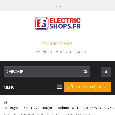
€
004 0268 314946
MARQUES
CONTACTEZ NOUS
MENU
0 ÉLÉMENT (S) - 0.00€
TeSys F LX1FH1272 - TeSys F - bobine LX1-F - 120..127Vca - 40/400