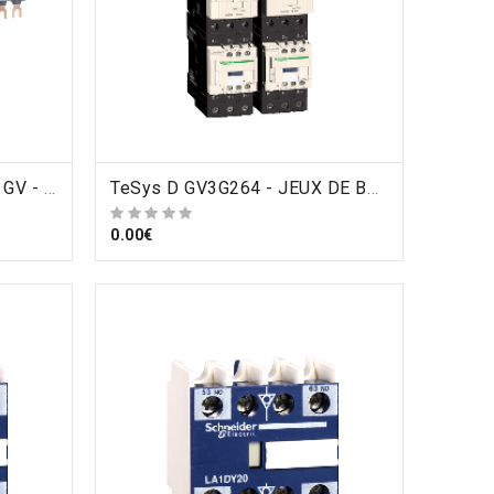
TeSys D GV2G445 - TeSys GV - jeu de barre tripolaire - 63A - 4 dérivations - pas 45 mm , Schneider Electric
ORDRE
TeSys D GV3G264 - JEUX DE BARRES 2 DEPARTS GV3 , Schneider Electric
0.00€