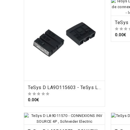
0.00€
ORDRE
TeSys D LA9D115603 - TeSys LA9D - bloc de connexion - pour 3 pôles TeSys LC1D115, LC1D150 - lot de 2 , Schneider Electric
0.00€