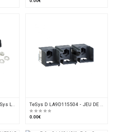
0.00€
TeSys D LA9D115503 - TeSys LA9D - bloc de connexion - pour 3 pôles TeSys LC1D1156 - lot de 2 , Schneider Electric
ORDRE
TeSys D LA9D115504 - JEU DE 2 BLOCS POUR COSSE , Schneider Electric
0.00€