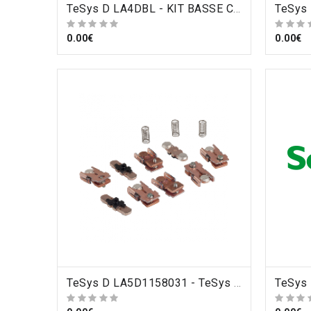
ORDRE
TeSys D LA4DBL - KIT BASSE CONSO (LAD4BB3 ET INTERFACE RELAIS 24VDC LA4DFB) POUR D40A A D65A , Schneider Electric
0.00€
0.00€
ORDRE
TeSys D LA5D1158031 - TeSys LA5D - jeu de contacts - 3P - pour LC1D115 , Schneider Electric