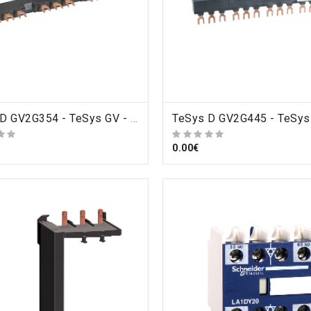
ORDRE
TeSys D GV2G354 - TeSys GV - jeu de barre tripolaire - 63A - 3 dérivations - pas 54 mm , Schneider Electric
ORDRE
0.00€