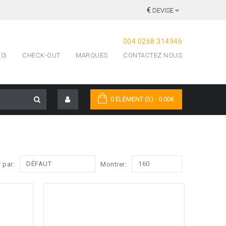
€
DEVISE
004 0268 314946
0)
CHECK-OUT
MARQUES
CONTACTEZ NOUS
0 ÉLÉMENT (S) - 0.00€
DÉFAUT
160
r par:
Montrer: