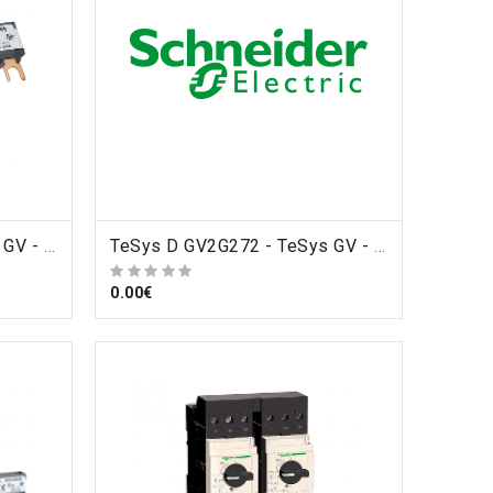
TeSys D GV2G245 - TeSys GV - jeu de barre tripolaire - 63A - 2 dérivations - pas 45 mm , Schneider Electric
ORDRE
TeSys D GV2G272 - TeSys GV - jeu de barre tripolaire - 63A - 2 dérivations - pas 72 mm , Schneider Electric
0.00€