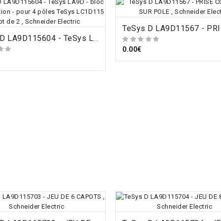
ORDRE
ORDRE
TeSys D LA9D115604 - TeSys LA9D - bloc de connexion - pour 4 pôles TeSys LC1D115 - lot de 2 , Schneider Electric
0.00€