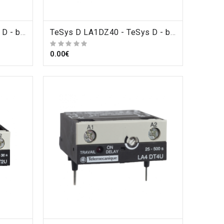
TeSys D LA1DZ31 - TeSys D - bloc de contacts auxiliaires - 3F+1O - bornes à vis-étriers , Schneider Electric
ORDRE
TeSys D LA1DZ40 - TeSys D - bloc de contacts auxiliaires - 4F+0O - bornes à vis-étriers , Schneider Electric
0.00€