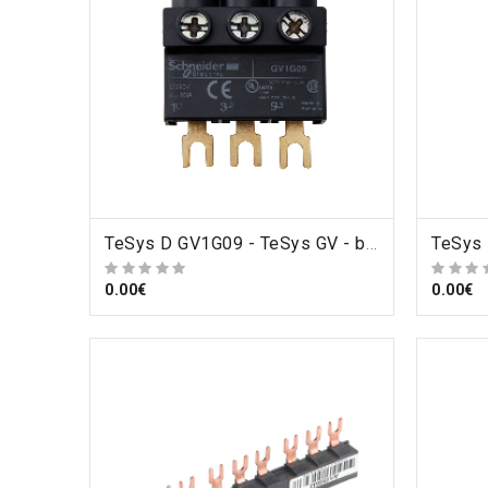
ORDRE
TeSys D GV1G09 - TeSys GV - bornier - pour alimenter jeux de barres tripolaires GV2 - par le haut , Schneider Electric
0.00€
0.00€