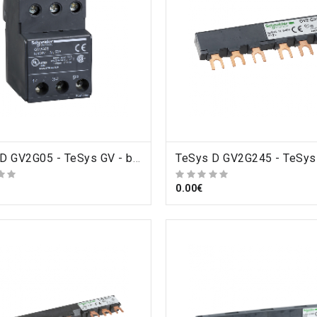
ORDRE
TeSys D GV2G05 - TeSys GV - bornier - pour alimenter jeux de barres tripolaires GV2 , Schneider Electric
ORDRE
0.00€