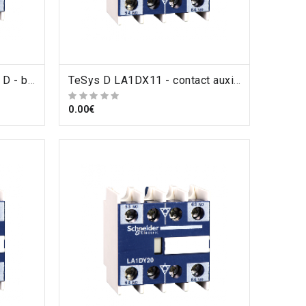
TeSys D LA1DX02 - TeSys D - bloc de contacts auxiliaires - 0F+2O - bornes à vis-étriers , Schneider Electric
ORDRE
TeSys D LA1DX11 - contact auxiliaire BLOC CONTACT 1F plus 1OETANCHE , Schneider Electric
0.00€