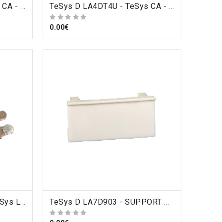
TeSys D LA4DT2U - TeSys CA - module temporisateur électro.- type travail 1.5..30s - 24..250Vcc/ca , Schneider Electric
ORDRE
TeSys D LA4DT4U - TeSys CA - module temporisateur électro. - type travail 25..500s - 24..250Vcc/ca , Schneider Electric
0.00€
TeSys D LA5D150803 - TeSys LA5D - jeu de contacts - 3P - pour LC1D150 , Schneider Electric
ORDRE
TeSys D LA7D903 - SUPPORT DE REPERAGE LR2D , Schneider Electric