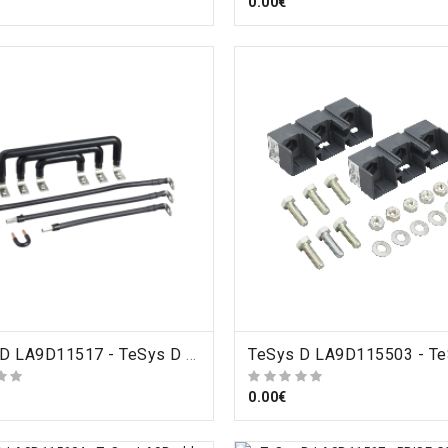
0.00€
ORDRE
TeSys D LA9D11517 - TeSys D - connecteur électrique - pour TeSys modèle D , Schneider Electric
ORDRE
0.00€