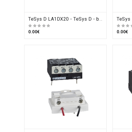
ORDRE
TeSys D LA1DX20 - TeSys D - bloc de contacts auxiliaires - 2F+0O - bornes à vis-étriers , Schneider Electric
0.00€
0.00€