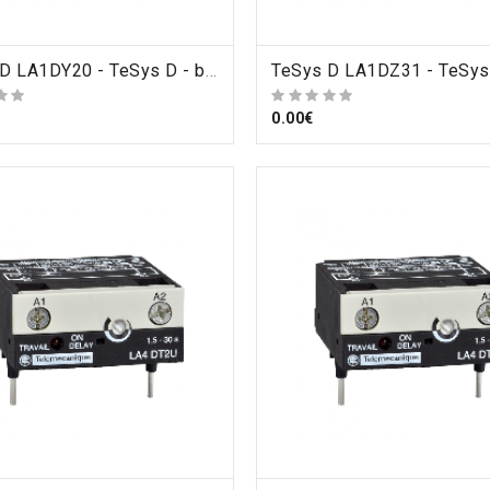
ORDRE
TeSys D LA1DY20 - TeSys D - bloc de contacts auxiliaires - 2F+0O - bornes à vis-étriers , Schneider Electric
ORDRE
0.00€