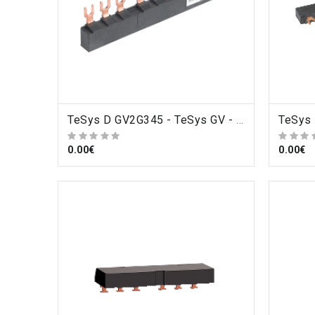
ORDRE
TeSys D GV2G345 - TeSys GV - jeu de barre tripolaire - 63A - 3 dérivations - pas 45 mm , Schneider Electric
0.00€
0.00€