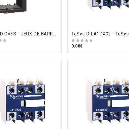
ORDRE
TeSys D GV3S - JEUX DE BARRE PUISSANCE EN S POUR MONTAGE COTE-COTE D40A A D65A AVEC GV3 , Schneider Electric
ORDRE
0.00€