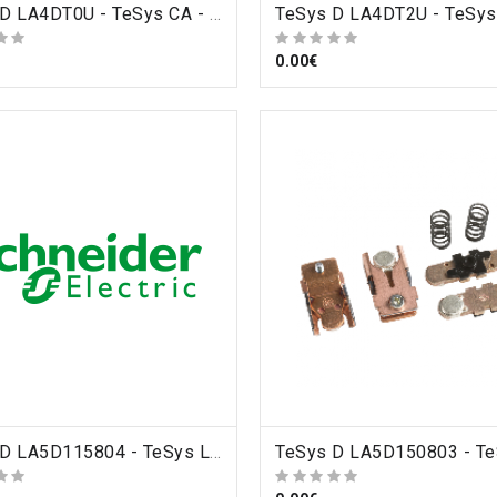
ORDRE
TeSys D LA4DT0U - TeSys CA - module temporisateur électro. - type travail 0.1..2s - 24..250Vcc/ca , Schneider Electric
ORDRE
0.00€
ORDRE
TeSys D LA5D115804 - TeSys LA5D - jeu de contacts - 4P - pour LC1D115 , Schneider Electric
ORDRE