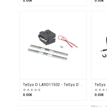
0.00€
0.00€
ORDRE
TeSys D LA9D11502 - TeSys D - verrouillage mécanique , Schneider Electric
0.00€
0.00€