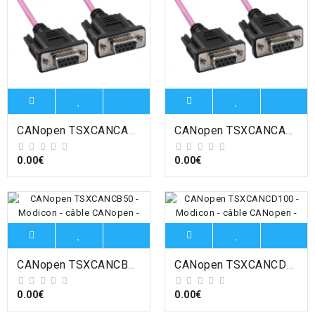
CANopen TSXCANCADD1 - Modicon - cordon CANopen - conn. femelles moulés SUB-D9 - std - IP20 - 1m , Schneider Electric
CANopen TSXCANCADD3 - Modicon - cordon CANopen - conn. femelles moulés SUB-D9 - std - IP20 - 3m , Schneider Electric
0.00€
0.00€
CANopen TSXCANCB50 - Modicon - câble CANopen - standard - IP20 - UL - 50m , Schneider Electric
CANopen TSXCANCD100 - Modicon - câble CANopen - pour environnement difficile - IP20 - 100m , Schneider Electric
0.00€
0.00€