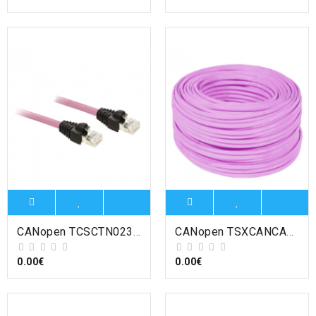
CANopen TCSCTN023F13M03 - Altivar - adaptateur de borne CANopen - pour Lexium SD3 , Schneider Electric
CANopen TSXCANCA100 - Modicon - câble CANopen - standard - IP20 - 100m , Schneider Electric
0.00€
0.00€