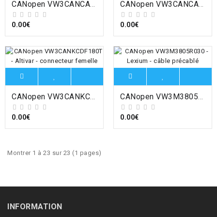
CANopen VW3CANCARR03 - Altivar - câble CANopen - 2xRJ45 - câble 0,3m , Schneider Electric
CANopen VW3CANCARR1 - Altivar - câble CANopen - 2xRJ45 - câble 1m , Schneider Electric
0.00€
0.00€
CANopen VW3CANKCDF180T - Altivar - connecteur femelle SUB-D9 CANopen - droit , Schneider Electric
CANopen VW3M3805R030 - Lexium - câble précablé Canopen - 1xRJ45/1xSUB-D 9 femelle -3m , Schneider Electric
0.00€
0.00€
Montrer 1 à 23 sur 23 (1 pages)
INFORMATION