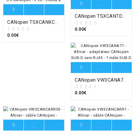
CANopen TSXCANTDM4 - Modicon - boîtier de dérivation CANopen - 1 bornier à viset 4 SUB-D9 , Schneider Electric
CANopen TSXCANKCDF90TP - Modicon - conn.femelle SUB-D9 CANopen - IP20 - coudé à 90° - conn. suppl. inclus , Schneider Electric
0.00€
0.00€
CANopen VW3CANA71 - Altivar - adaptateur CANopen SUB-D vers RJ45 - 1 mâle SUB-D - 1 mâle RJ45 , Schneider Electric
0.00€