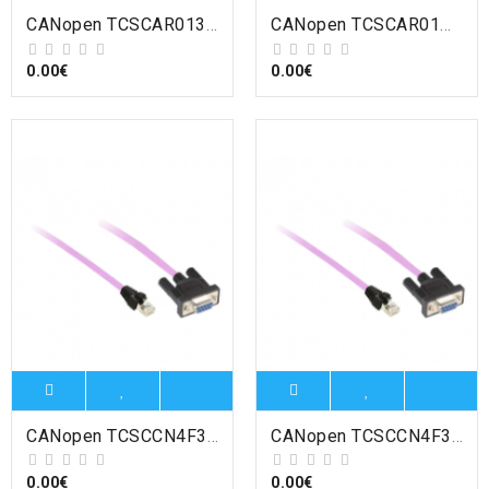
CANopen TCSCAR013M120 - Altivar - fin de ligne de terminaison canopen RJ45 , Schneider Electric
CANopen TCSCAR01NM120 - FIN DE LIGNE CANOPEN A VISSER , Schneider Electric
0.00€
0.00€
CANopen TCSCCN4F3M1T - Lexium - câble CANopen - 1xRJ45 - 1m , Schneider Electric
CANopen TCSCCN4F3M3T - Lexium - câble CANopen - 1xRJ45 - 3m , Schneider Electric
0.00€
0.00€