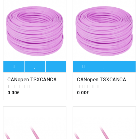
CANopen TSXCANCA300 - Modicon - câble CANopen - IP20 - IEC 60332-1 - 300m , Schneider Electric
CANopen TSXCANCA50 - Modicon - câble CANopen - standard - IP20 - 50m , Schneider Electric
0.00€
0.00€