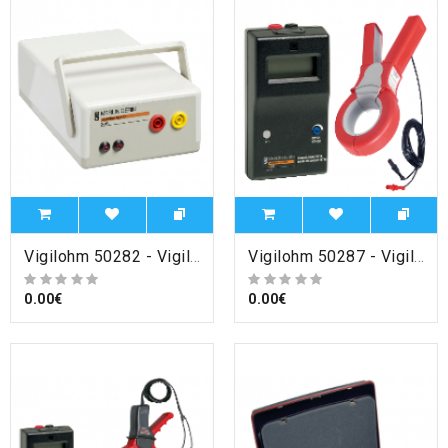
Vigilohm 50282 - Vigilohm - générateur de signal de recherche XGR alimentation - 220-240Vca , Schneider Electric
Vigilohm 50287 - Vigilohm - récepteur portable XRM et pince XP50 , Schneider Electric
0.00€
0.00€