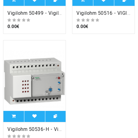
Vigilohm 50499 - Vigilohm - pince de recherche mobile XP100 pour XRM , Schneider Electric
Vigilohm 50516 - VIGILOHM SYSTEM XLI300 220/240V CA + MISE EN , Schneider Electric
0.00€
0.00€
Vigilohm 50536-H - Vigilohm XD312H - localisateur de défaut - Hôpital - alimentation 220-240Vca , Schneider Electric