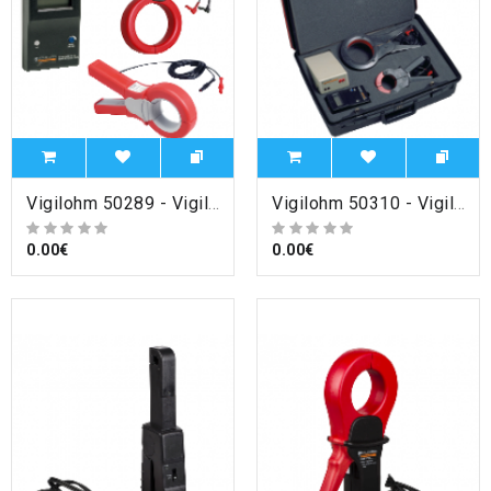
Vigilohm 50289 - Vigilohm - récepteur portable XRM et pinces XP50 & XP100 , Schneider Electric
Vigilohm 50310 - Vigilohm - kit de recherche mobile XGR + XRM + XP15 + XP50 + XP100 , Schneider Electric
0.00€
0.00€