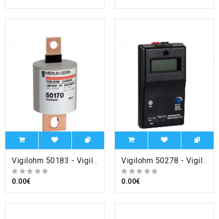
Vigilohm 50183 - Vigilohm - auxiliaire Cartouche Cardew - type 1000V , Schneider Electric
Vigilohm 50278 - Vigilohm - récepteur portable XRM , Schneider Electric
0.00€
0.00€