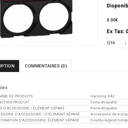
Disponib
0.00€
Ex Tax: 
Qté
IPTION
COMMENTAIRES (0)
ales
MME DE PRODUITS
Harmony XA2
NCTION PRODUIT
Porte-étiquette
PE D'ACCESSOIRE / ÉLÉMENT SÉPARÉ
Porte-étiquette
TÉGORIE D'ACCESSOIRE / D'ÉLÉMENT SÉPARÉ
Accessoire de marq
STINATION D'ACCESSOIRE/ ÉLÉMENT SÉPARÉ
Double legend holde