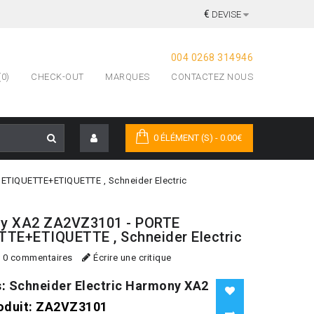
€
DEVISE
004 0268 314946
0)
CHECK-OUT
MARQUES
CONTACTEZ NOUS
0 ÉLÉMENT (S) - 0.00€
TIQUETTE+ETIQUETTE , Schneider Electric
y XA2 ZA2VZ3101 - PORTE
TE+ETIQUETTE , Schneider Electric
0 commentaires
Écrire une critique
s:
Schneider Electric Harmony XA2
oduit:
ZA2VZ3101