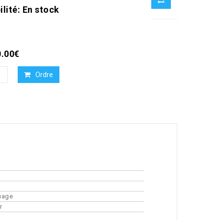
ilité:
En stock
0.00€
Ordre
uage
r